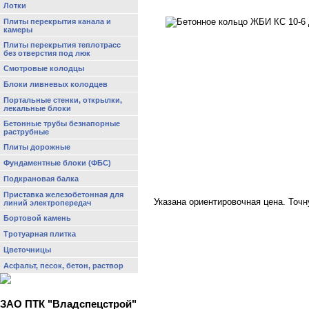
Лотки
Плиты перекрытия канала и
камеры
Плиты перекрытия теплотрасс
без отверстия под люк
Смотровые колодцы
Блоки ливневых колодцев
Портальные стенки, открылки,
лекальные блоки
Бетонные трубы безнапорные
раструбные
Плиты дорожные
Фундаментные блоки (ФБС)
Подкрановая балка
Приставка железобетонная для
Указана ориентировочная цена. Точ
линий электропередач
Бортовой камень
Тротуарная плитка
Цветочницы
Асфальт, песок, бетон, раствор
ЗАО ПТК "Владспецстрой"