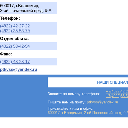
600017, г.Владимир,
2-ой Почаевский пр-д, 9-А.
Телефон:
(4922) 42-27-22
(4922) 35-53-79
Отдел сбыта:
(4922) 53-42-94
Факс:
(4922) 43-23-17
ptkvss@yandex.ru
НАШИ СПЕЦИАЛ
+7(4922)42-2
Звоните по номеру телефона:
+7(4922)35-5
Пишите нам на почту:
ptkvss@yandex.ru
Приезжайте к нам в офис:
600017, г.Владимир, 2-ой Почаевский пр-д, 9-