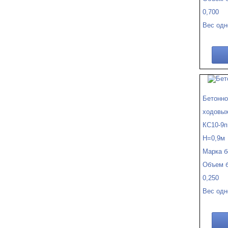
0,700
Вес одн
Бетонно
ходовых
КС10-9п
Н=0,9м
Марка б
Объем б
0,250
Вес одн