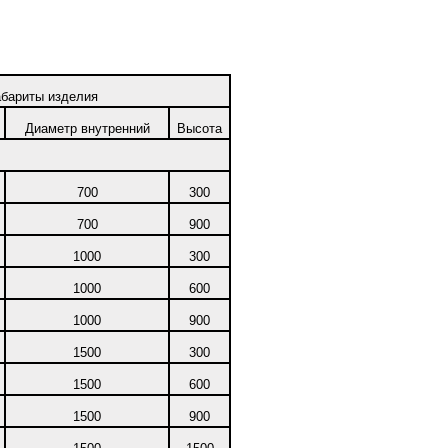
абариты изделия
Диаметр внутренний
Высота
700
300
700
900
1000
300
1000
600
1000
900
1500
300
1500
600
1500
900