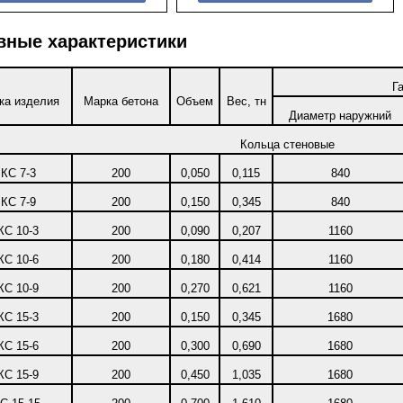
вные характеристики
Г
ка изделия
Марка бетона
Объем
Вес, тн
Диаметр наружний
Кольца стеновые
КС 7-3
200
0,050
0,115
840
КС 7-9
200
0,150
0,345
840
КС 10-3
200
0,090
0,207
1160
КС 10-6
200
0,180
0,414
1160
КС 10-9
200
0,270
0,621
1160
КС 15-3
200
0,150
0,345
1680
КС 15-6
200
0,300
0,690
1680
КС 15-9
200
0,450
1,035
1680