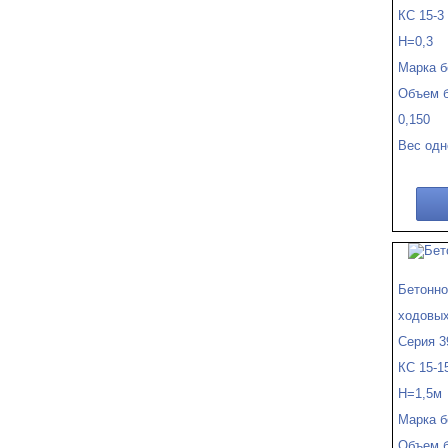
КС 15-3
Н=0,3
Марка б
Объем б
0,150
Вес одн
Бетонно
ходовых
Серия 3
КС 15-1
Н=1,5м
Марка б
Объем б