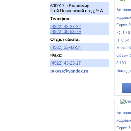
600017, г.Владимир,
Бетонно
2-ой Почаевский пр-д, 9-А.
ходовых
Телефон:
Серия 3
(4922) 42-27-22
(4922) 35-53-79
КС 10-6
Отдел сбыта:
Н=0,6м
(4922) 53-42-94
Марка б
Факс:
Объем б
(4922) 43-23-17
0,180
Вес одн
ptkvss@yandex.ru
Бетонно
ходовых
Серия 3