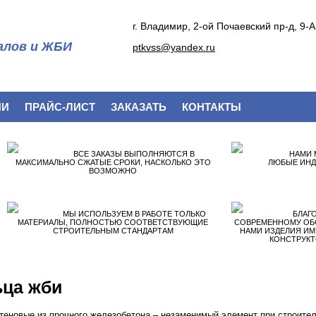
г. Владимир, 2-ой Почаевский пр-д, 9-А
алов и ЖБИ
ptkvss@yandex.ru
ИИ
ПРАЙС-ЛИСТ
ЗАКАЗАТЬ
КОНТАКТЫ
ВСЕ ЗАКАЗЫ ВЫПОЛНЯЮТСЯ В
НАМИ 
МАКСИМАЛЬНО СЖАТЫЕ СРОКИ, НАСКОЛЬКО ЭТО
ЛЮБЫЕ ИНД
ВОЗМОЖНО
МЫ ИСПОЛЬЗУЕМ В РАБОТЕ ТОЛЬКО
БЛАГ
МАТЕРИАЛЫ, ПОЛНОСТЬЮ СООТВЕТСТВУЮЩИЕ
СОВРЕМЕННОМУ ОБ
СТРОИТЕЛЬНЫМ СТАНДАРТАМ
НАМИ ИЗДЕЛИЯ И
КОНСТРУКТ
ьца жби
теновые из прочного железобетона – незаменимый элемент при строите