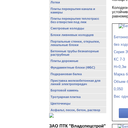
Лотки
Колодез
Плиты перекрытия канала и
устойчив
камеры
равномер
Плиты перекрытия теплотрасс
без отверстия под люк
Смотровые колодцы
Блоки ливневых колодцев
Бетонно
Портальные стенки, открылки,
без ход
лекальные блоки
Бетонные трубы безнапорные
Серия 3
раструбные
КС 7-3
Плиты дорожные
Н=0,3м
Фундаментные блоки (ФБС)
Марка б
Подкрановая балка
Приставка железобетонная для
Объем б
линий электропередач
0,050
Бортовой камень
Вес одн
Тротуарная плитка
Цветочницы
Асфальт, песок, бетон, раствор
ЗАО ПТК "Владспецстрой"